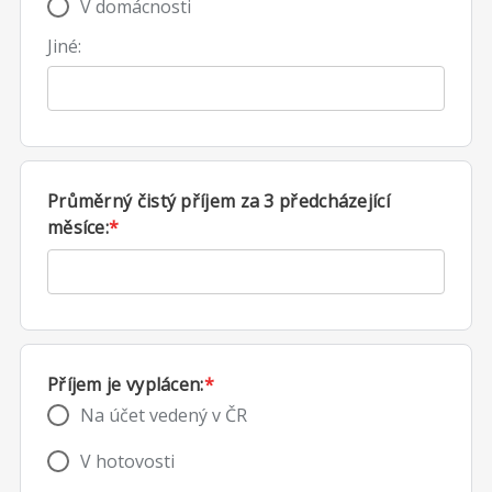
V domácnosti
Jiné:
Průměrný čistý příjem za 3 předcházející
měsíce:
*
Příjem je vyplácen:
*
Na účet vedený v ČR
V hotovosti