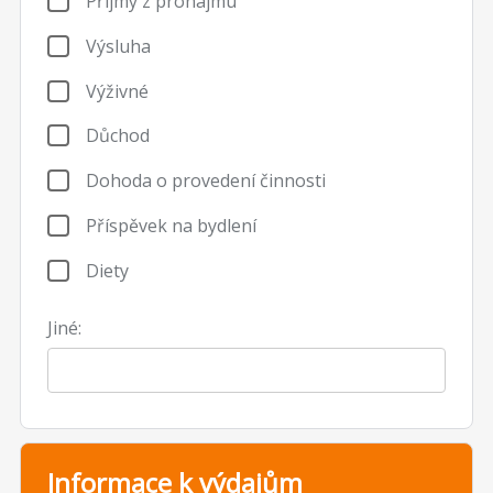
Příjmy z pronájmu
Výsluha
Výživné
Důchod
Dohoda o provedení činnosti
Příspěvek na bydlení
Diety
Jiné:
Informace k výdajům