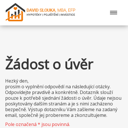
Služby
Finanční srovnávače
Žádost o úvěr
Formuláře
Hezký den,
Aktuality
prosím o vyplnění odpovědí na následující otázky.
Odpovídejte pravdivě a konkrétně. Dotazník slouží
Partneři
pouze k potřebě sjednání žádosti o úvěr. Údaje nejsou
poskytovány dalším stranám a je s nimi zacházeno
bezpečně. Výstup dotazníku Vám zašleme na zadaný
Kontakt
email, společně jej probereme a zkonzultujeme.
Pole označená * jsou povinná.